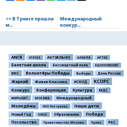
<< В Тунисе прошла
Международный
м...
конкур...
ANCR
АКТУАЛЬНО
ATDIUS
АЛАБУГА
АРТЕК
Балетная школа
Бессмертный полк
ВДОХНОВЕНИЕ
Волонтёры Победы
ВКС
День России
Выборы
КСОРС
Жаркий
Живая Классика
ИСХОД
Конкурс
Конференция
Культура
МДС
Международный
МИРоКИТ
МОСКВА
Молодёжь
Наши дети
НКО без границ
Победа
Новый Год
Образование
ОКНО
Посольство
РКС
Правительство Москвы
Право