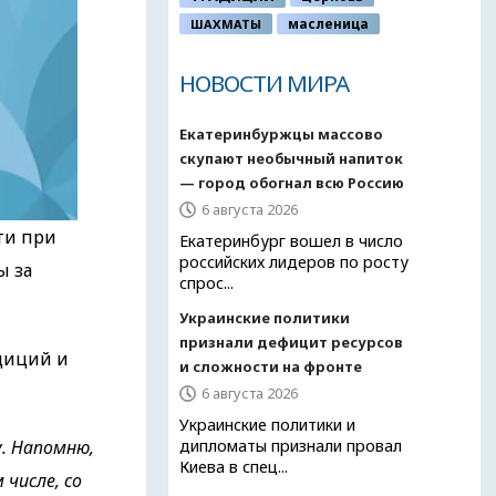
ШАХМАТЫ
масленица
НОВОСТИ МИРА
Екатеринбуржцы массово
скупают необычный напиток
— город обогнал всю Россию
6 августа 2026
ти при
Екатеринбург вошел в число
российских лидеров по росту
ы за
спрос...
Украинские политики
признали дефицит ресурсов
диций и
и сложности на фронте
6 августа 2026
Украинские политики и
. Напомню,
дипломаты признали провал
Киева в спец...
числе, со