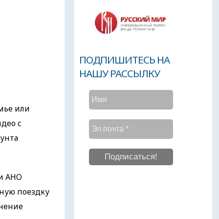
ПОДПИШИТЕСЬ НА
НАШУ РАССЫЛКУ
емье или
део с
унта
жи АНО
ьную поездку
анение