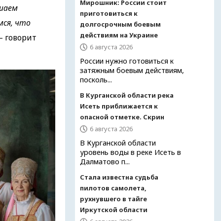
Мирошник: России стоит
ашаем
приготовиться к
мся, что
долгосрочным боевым
действиям на Украине
— говорит
6 августа 2026
России нужно готовиться к
затяжным боевым действиям,
посколь...
В Курганской области река
Исеть приближается к
опасной отметке. Скрин
6 августа 2026
В Курганской области
уровень воды в реке Исеть в
Далматово п...
Стала известна судьба
пилотов самолета,
рухнувшего в тайге
Иркутской области