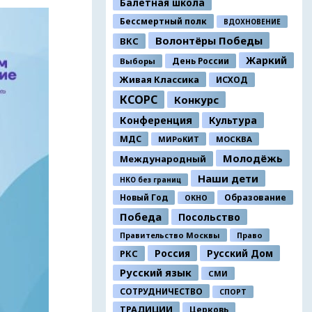
Балетная школа
Бессмертный полк
ВДОХНОВЕНИЕ
Волонтёры Победы
ВКС
Жаркий
День России
Выборы
Живая Классика
ИСХОД
КСОРС
Конкурс
Конференция
Культура
МДС
МИРоКИТ
МОСКВА
Молодёжь
Международный
Наши дети
НКО без границ
Новый Год
Образование
ОКНО
Победа
Посольство
Правительство Москвы
Право
Россия
Русский Дом
РКС
Русский язык
СМИ
СОТРУДНИЧЕСТВО
СПОРТ
ТРАДИЦИИ
Церковь