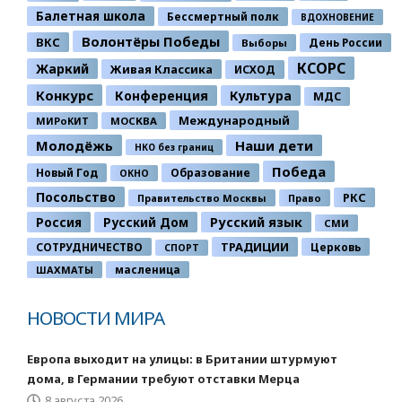
Балетная школа
Бессмертный полк
ВДОХНОВЕНИЕ
Волонтёры Победы
ВКС
День России
Выборы
КСОРС
Жаркий
Живая Классика
ИСХОД
Конкурс
Конференция
Культура
МДС
Международный
МИРоКИТ
МОСКВА
Молодёжь
Наши дети
НКО без границ
Победа
Новый Год
Образование
ОКНО
Посольство
РКС
Правительство Москвы
Право
Россия
Русский Дом
Русский язык
СМИ
ТРАДИЦИИ
СОТРУДНИЧЕСТВО
Церковь
СПОРТ
ШАХМАТЫ
масленица
НОВОСТИ МИРА
Европа выходит на улицы: в Британии штурмуют
дома, в Германии требуют отставки Мерца
8 августа 2026