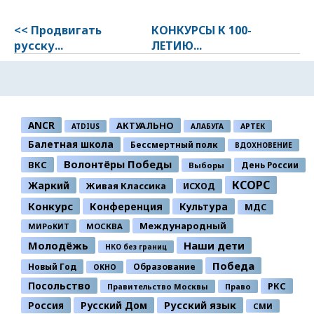
<< Продвигать
КОНКУРСЫ К 100-
русску...
ЛЕТИЮ...
ANCR
АКТУАЛЬНО
ATDIUS
АЛАБУГА
АРТЕК
Балетная школа
Бессмертный полк
ВДОХНОВЕНИЕ
Волонтёры Победы
ВКС
День России
Выборы
КСОРС
Жаркий
Живая Классика
ИСХОД
Конкурс
Конференция
Культура
МДС
Международный
МИРоКИТ
МОСКВА
Молодёжь
Наши дети
НКО без границ
Победа
Новый Год
Образование
ОКНО
Посольство
РКС
Правительство Москвы
Право
Россия
Русский Дом
Русский язык
СМИ