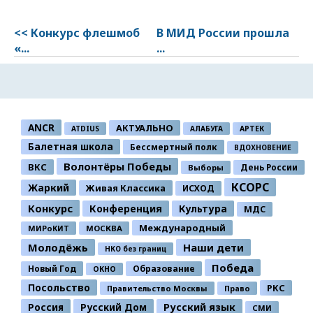
<< Конкурс флешмоб
В МИД России прошла
«...
...
ANCR
АКТУАЛЬНО
ATDIUS
АЛАБУГА
АРТЕК
Балетная школа
Бессмертный полк
ВДОХНОВЕНИЕ
Волонтёры Победы
ВКС
День России
Выборы
КСОРС
Жаркий
Живая Классика
ИСХОД
Конкурс
Конференция
Культура
МДС
Международный
МИРоКИТ
МОСКВА
Молодёжь
Наши дети
НКО без границ
Победа
Новый Год
Образование
ОКНО
Посольство
РКС
Правительство Москвы
Право
Россия
Русский Дом
Русский язык
СМИ