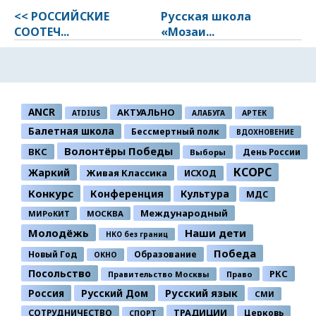
<< РОССИЙСКИЕ
Русская школа
СООТЕЧ...
«Мозаи...
ANCR
АКТУАЛЬНО
ATDIUS
АЛАБУГА
АРТЕК
Балетная школа
Бессмертный полк
ВДОХНОВЕНИЕ
Волонтёры Победы
ВКС
День России
Выборы
КСОРС
Жаркий
Живая Классика
ИСХОД
Конкурс
Конференция
Культура
МДС
Международный
МИРоКИТ
МОСКВА
Молодёжь
Наши дети
НКО без границ
Победа
Новый Год
Образование
ОКНО
Посольство
РКС
Правительство Москвы
Право
Россия
Русский Дом
Русский язык
СМИ
ТРАДИЦИИ
СОТРУДНИЧЕСТВО
Церковь
СПОРТ