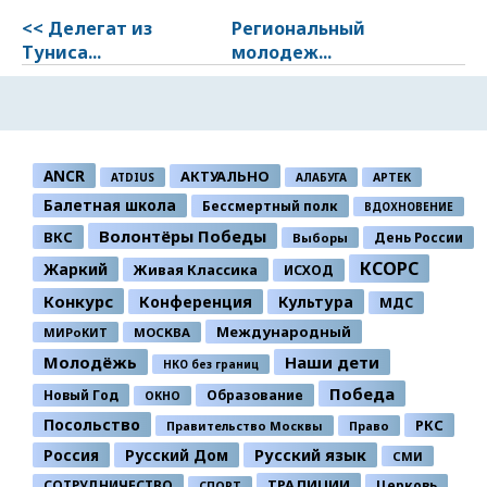
<< Делегат из
Региональный
Туниса...
молодеж...
ANCR
АКТУАЛЬНО
ATDIUS
АЛАБУГА
АРТЕК
Балетная школа
Бессмертный полк
ВДОХНОВЕНИЕ
Волонтёры Победы
ВКС
День России
Выборы
КСОРС
Жаркий
Живая Классика
ИСХОД
Конкурс
Конференция
Культура
МДС
Международный
МИРоКИТ
МОСКВА
Молодёжь
Наши дети
НКО без границ
Победа
Новый Год
Образование
ОКНО
Посольство
РКС
Правительство Москвы
Право
Россия
Русский Дом
Русский язык
СМИ
ТРАДИЦИИ
СОТРУДНИЧЕСТВО
Церковь
СПОРТ