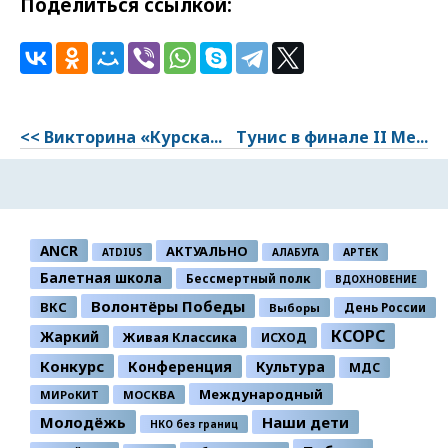
Поделиться ссылкой:
<< Викторина «Курска...
Тунис в финале II Ме...
ANCR
АКТУАЛЬНО
ATDIUS
АЛАБУГА
АРТЕК
Балетная школа
Бессмертный полк
ВДОХНОВЕНИЕ
Волонтёры Победы
ВКС
День России
Выборы
КСОРС
Жаркий
Живая Классика
ИСХОД
Конкурс
Конференция
Культура
МДС
Международный
МИРоКИТ
МОСКВА
Молодёжь
Наши дети
НКО без границ