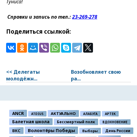
Туниса!
Справки и запись по тел.:
23-269-278
Поделиться ссылкой:
<< Делегаты
Возобновляет свою
молодёжн...
ра...
ANCR
АКТУАЛЬНО
ATDIUS
АЛАБУГА
АРТЕК
Балетная школа
Бессмертный полк
ВДОХНОВЕНИЕ
Волонтёры Победы
ВКС
День России
Выборы