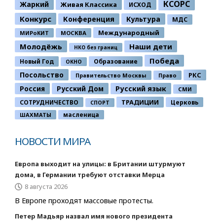
КСОРС
Жаркий
Живая Классика
ИСХОД
Конкурс
Конференция
Культура
МДС
Международный
МИРоКИТ
МОСКВА
Молодёжь
Наши дети
НКО без границ
Победа
Новый Год
Образование
ОКНО
Посольство
РКС
Правительство Москвы
Право
Россия
Русский Дом
Русский язык
СМИ
ТРАДИЦИИ
СОТРУДНИЧЕСТВО
Церковь
СПОРТ
ШАХМАТЫ
масленица
НОВОСТИ МИРА
Европа выходит на улицы: в Британии штурмуют
дома, в Германии требуют отставки Мерца
8 августа 2026
В Европе проходят массовые протесты.
Петер Мадьяр назвал имя нового президента