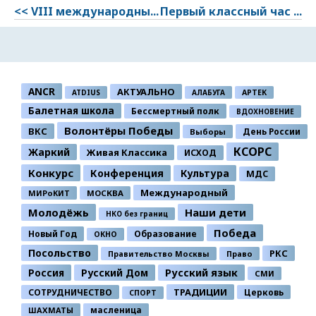
<< VIII международны...
Первый классный час ...
ANCR
АКТУАЛЬНО
ATDIUS
АЛАБУГА
АРТЕК
Балетная школа
Бессмертный полк
ВДОХНОВЕНИЕ
Волонтёры Победы
ВКС
День России
Выборы
КСОРС
Жаркий
Живая Классика
ИСХОД
Конкурс
Конференция
Культура
МДС
Международный
МИРоКИТ
МОСКВА
Молодёжь
Наши дети
НКО без границ
Победа
Новый Год
Образование
ОКНО
Посольство
РКС
Правительство Москвы
Право
Россия
Русский Дом
Русский язык
СМИ
ТРАДИЦИИ
СОТРУДНИЧЕСТВО
Церковь
СПОРТ
ШАХМАТЫ
масленица