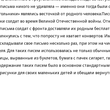
а письма никого не удивляла — именно они тогда были
гольники» являлись весточкой от родного человека.Пис
и солдат во время Великой Отечественной войны. Отк
письма солдат с фронта доставляли их родным бесплатн
кнулись с тем, что попросту не хватает конвертов. И
складывали свое письмо несколько раз, при этом на ч
еля. Для таких писем использовалась не только обычны
ицы, вырванные из буклетов, бумага с пачек сигарет, га
Содержание таких писем было в основном стандартны
 рисунки для своих маленьких детей и обещали вернут