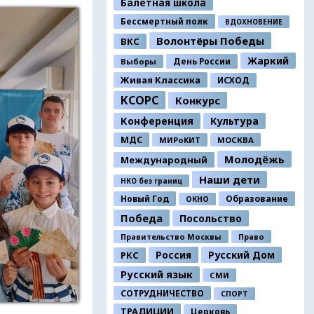
Балетная школа
Бессмертный полк
ВДОХНОВЕНИЕ
Волонтёры Победы
ВКС
Жаркий
День России
Выборы
Живая Классика
ИСХОД
КСОРС
Конкурс
Конференция
Культура
МДС
МИРоКИТ
МОСКВА
Молодёжь
Международный
Наши дети
НКО без границ
Новый Год
Образование
ОКНО
Победа
Посольство
Правительство Москвы
Право
Россия
Русский Дом
РКС
Русский язык
СМИ
СОТРУДНИЧЕСТВО
СПОРТ
ТРАДИЦИИ
Церковь