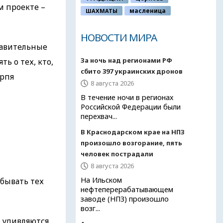
м проекте –
ШАХМАТЫ
масленица
НОВОСТИ МИРА
равительные
За ночь над регионами РФ
ь о тех, кто,
сбито 397 украинских дронов
ерпя
8 августа 2026
В течение ночи в регионах
Российской Федерации были
перехвач...
В Краснодарском крае на НПЗ
произошло возгорание, пять
человек пострадали
8 августа 2026
На Ильском
бывать тех
нефтеперерабатывающем
заводе (НПЗ) произошло
возг...
 удивляются