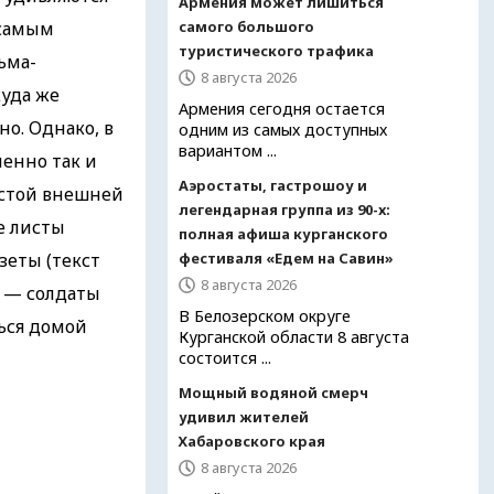
Армения может лишиться
самого большого
 самым
туристического трафика
ьма-
8 августа 2026
уда же
Армения сегодня остается
о. Однако, в
одним из самых доступных
вариантом ...
менно так и
Аэростаты, гастрошоу и
истой внешней
легендарная группа из 90-х:
е листы
полная афиша курганского
фестиваля «Едем на Савин»
зеты (текст
8 августа 2026
м — солдаты
В Белозерском округе
ься домой
Курганской области 8 августа
состоится ...
Мощный водяной смерч
удивил жителей
Хабаровского края
8 августа 2026