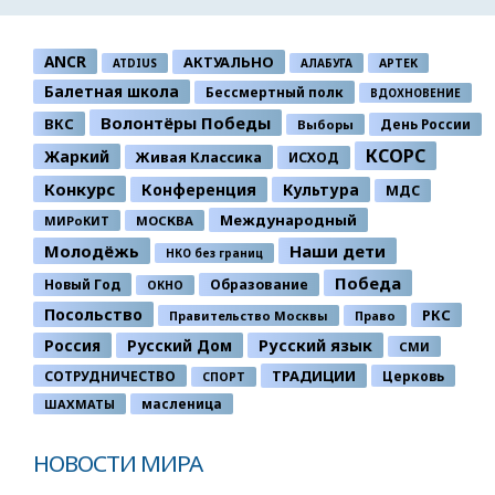
ANCR
АКТУАЛЬНО
ATDIUS
АЛАБУГА
АРТЕК
Балетная школа
Бессмертный полк
ВДОХНОВЕНИЕ
Волонтёры Победы
ВКС
День России
Выборы
КСОРС
Жаркий
Живая Классика
ИСХОД
Конкурс
Конференция
Культура
МДС
Международный
МИРоКИТ
МОСКВА
Молодёжь
Наши дети
НКО без границ
Победа
Новый Год
Образование
ОКНО
Посольство
РКС
Правительство Москвы
Право
Россия
Русский Дом
Русский язык
СМИ
ТРАДИЦИИ
СОТРУДНИЧЕСТВО
Церковь
СПОРТ
ШАХМАТЫ
масленица
НОВОСТИ МИРА