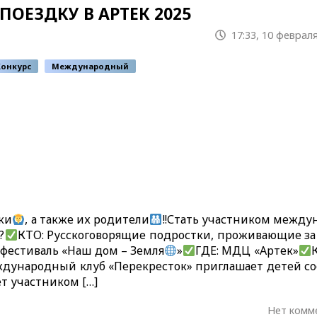
ОЕЗДКУ В АРТЕК 2025
17:33, 10 февраля
Конкурс
Международный
ки
, а также их родители
!!Стать участником между
?
КТО: Русскоговорящие подростки, проживающие за
естиваль «Наш дом – Земля
»
ГДЕ: МДЦ «Артек»
Международный клуб «Перекресток» приглашает детей с
ет участником […]
Нет комм