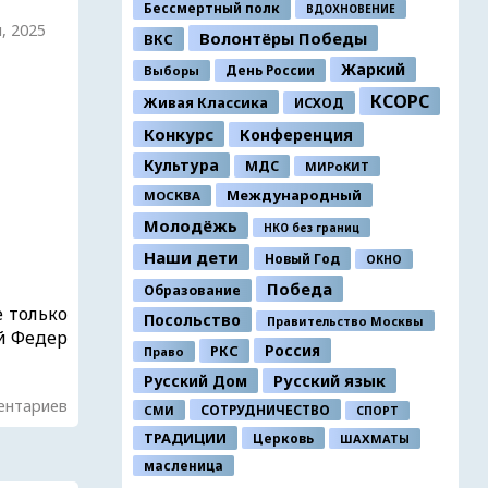
Бессмертный полк
ВДОХНОВЕНИЕ
, 2025
Волонтёры Победы
ВКС
Жаркий
День России
Выборы
КСОРС
Живая Классика
ИСХОД
Конкурс
Конференция
Культура
МДС
МИРоКИТ
Международный
МОСКВА
Молодёжь
НКО без границ
Наши дети
Новый Год
ОКНО
Победа
Образование
е только
Посольство
Правительство Москвы
й Федер
Россия
РКС
Право
Русский Дом
Русский язык
ентариев
СОТРУДНИЧЕСТВО
СМИ
СПОРТ
ТРАДИЦИИ
Церковь
ШАХМАТЫ
масленица