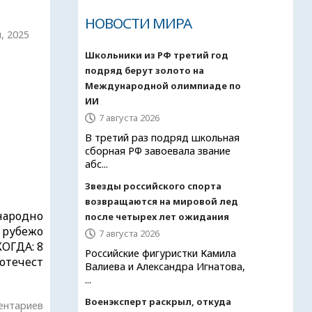
НОВОСТИ МИРА
, 2025
Школьники из РФ третий год
подряд берут золото на
Международной олимпиаде по
ИИ
7 августа 2026
В третий раз подряд школьная
сборная РФ завоевала звание
абс...
Звезды российского спорта
возвращаются на мировой лед
народно
после четырех лет ожидания
 рубежо
7 августа 2026
КОГДА: 8
Российские фигуристки Камила
оотечест
Валиева и Александра Игнатова,
...
Военэксперт раскрыл, откуда
ентариев