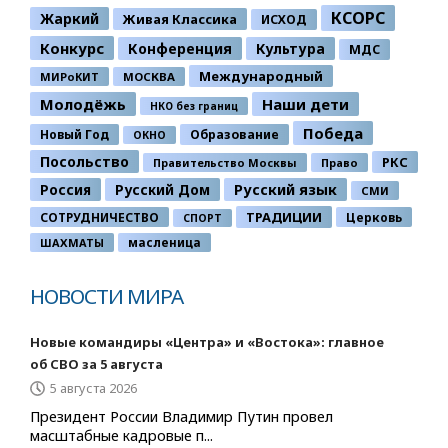
КСОРС
Жаркий
Живая Классика
ИСХОД
Конкурс
Конференция
Культура
МДС
Международный
МИРоКИТ
МОСКВА
Молодёжь
Наши дети
НКО без границ
Победа
Новый Год
Образование
ОКНО
Посольство
РКС
Правительство Москвы
Право
Россия
Русский Дом
Русский язык
СМИ
ТРАДИЦИИ
СОТРУДНИЧЕСТВО
Церковь
СПОРТ
ШАХМАТЫ
масленица
НОВОСТИ МИРА
Новые командиры «Центра» и «Востока»: главное
об СВО за 5 августа
5 августа 2026
Президент России Владимир Путин провел
масштабные кадровые п...