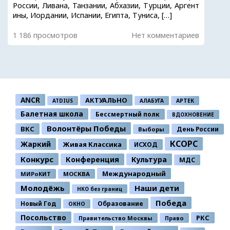
России, Ливана, Танзании, Абхазии, Турции, Аргент
ины, Иордании, Испании, Египта, Туниса, […]
1 186 просмотров
Нет комментариев
ANCR
АКТУАЛЬНО
ATDIUS
АЛАБУГА
АРТЕК
Балетная школа
Бессмертный полк
ВДОХНОВЕНИЕ
Волонтёры Победы
ВКС
День России
Выборы
КСОРС
Жаркий
Живая Классика
ИСХОД
Конкурс
Конференция
Культура
МДС
Международный
МИРоКИТ
МОСКВА
Молодёжь
Наши дети
НКО без границ
Победа
Новый Год
Образование
ОКНО
Посольство
РКС
Правительство Москвы
Право