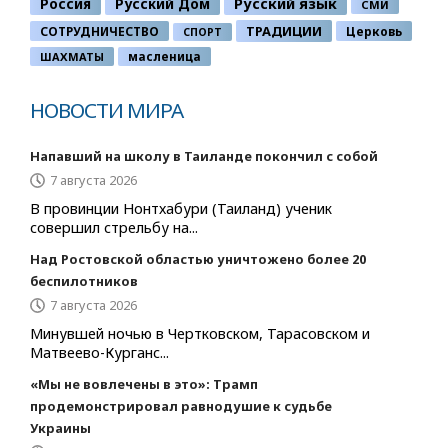
Россия
Русский Дом
Русский язык
СМИ
ТРАДИЦИИ
СОТРУДНИЧЕСТВО
Церковь
СПОРТ
ШАХМАТЫ
масленица
НОВОСТИ МИРА
Напавший на школу в Таиланде покончил с собой
7 августа 2026
В провинции Нонтхабури (Таиланд) ученик
совершил стрельбу на...
Над Ростовской областью уничтожено более 20
беспилотников
7 августа 2026
Минувшей ночью в Чертковском, Тарасовском и
Матвеево-Курганс...
«Мы не вовлечены в это»: Трамп
продемонстрировал равнодушие к судьбе
Украины