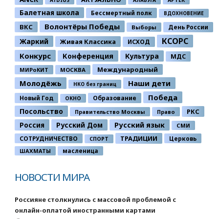
Балетная школа
Бессмертный полк
ВДОХНОВЕНИЕ
Волонтёры Победы
ВКС
День России
Выборы
КСОРС
Жаркий
Живая Классика
ИСХОД
Конкурс
Конференция
Культура
МДС
Международный
МИРоКИТ
МОСКВА
Молодёжь
Наши дети
НКО без границ
Победа
Новый Год
Образование
ОКНО
Посольство
РКС
Правительство Москвы
Право
Россия
Русский Дом
Русский язык
СМИ
ТРАДИЦИИ
СОТРУДНИЧЕСТВО
Церковь
СПОРТ
ШАХМАТЫ
масленица
НОВОСТИ МИРА
Россияне столкнулись с массовой проблемой с
онлайн-оплатой иностранными картами