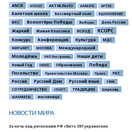
ANCR
АКТУАЛЬНО
ATDIUS
АЛАБУГА
АРТЕК
Балетная школа
Бессмертный полк
ВДОХНОВЕНИЕ
Волонтёры Победы
ВКС
День России
Выборы
КСОРС
Жаркий
Живая Классика
ИСХОД
Конкурс
Конференция
Культура
МДС
Международный
МИРоКИТ
МОСКВА
Молодёжь
Наши дети
НКО без границ
Победа
Новый Год
Образование
ОКНО
Посольство
РКС
Правительство Москвы
Право
Россия
Русский Дом
Русский язык
СМИ
ТРАДИЦИИ
СОТРУДНИЧЕСТВО
Церковь
СПОРТ
ШАХМАТЫ
масленица
НОВОСТИ МИРА
За ночь над регионами РФ сбито 397 украинских