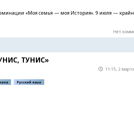
номинации «Моя семья — моя История». 9 июля — крайн
Нет комм
УНИС, ТУНИС»
11:15, 2 март
сика
Русский язык