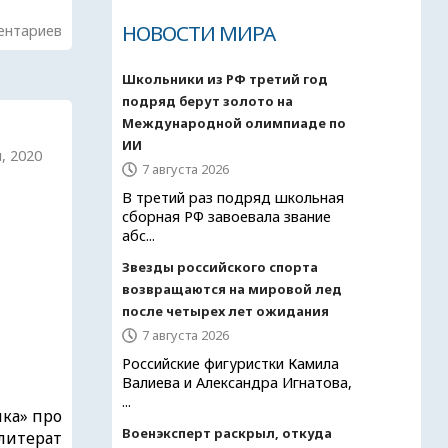
НОВОСТИ МИРА
ентариев
Школьники из РФ третий год
подряд берут золото на
Международной олимпиаде по
ИИ
я, 2020
7 августа 2026
В третий раз подряд школьная
сборная РФ завоевала звание
абс...
Звезды российского спорта
возвращаются на мировой лед
после четырех лет ожидания
7 августа 2026
Российские фигуристки Камила
Валиева и Александра Игнатова,
...
ка» про
Военэксперт раскрыл, откуда
 литерат