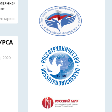
авянка»
на»
ентариев
УРСА
я, 2020