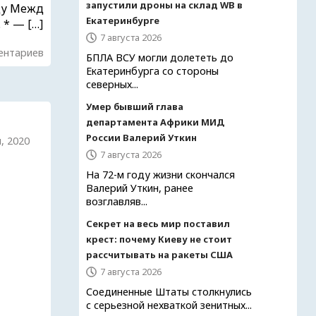
запустили дроны на склад WB в
оду Межд
Екатеринбурге
* — […]
7 августа 2026
ентариев
БПЛА ВСУ могли долететь до
Екатеринбурга со стороны
северных...
Умер бывший глава
департамента Африки МИД
России Валерий Уткин
я, 2020
7 августа 2026
На 72-м году жизни скончался
Валерий Уткин, ранее
возглавляв...
Секрет на весь мир поставил
крест: почему Киеву не стоит
рассчитывать на ракеты США
7 августа 2026
Соединенные Штаты столкнулись
с серьезной нехваткой зенитных...