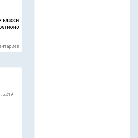
 класси
 регионо
ентариев
а, 2019