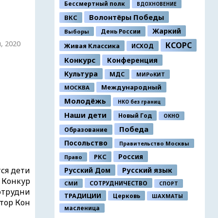
Бессмертный полк
ВДОХНОВЕНИЕ
Волонтёры Победы
ВКС
Жаркий
День России
Выборы
я, 2020
КСОРС
Живая Классика
ИСХОД
Конкурс
Конференция
Культура
МДС
МИРоКИТ
Международный
МОСКВА
Молодёжь
НКО без границ
Наши дети
Новый Год
ОКНО
Победа
Образование
Посольство
Правительство Москвы
Россия
РКС
Право
ся дети
Русский Дом
Русский язык
. Конкур
СОТРУДНИЧЕСТВО
СМИ
СПОРТ
отрудни
ТРАДИЦИИ
Церковь
ШАХМАТЫ
атор Кон
масленица