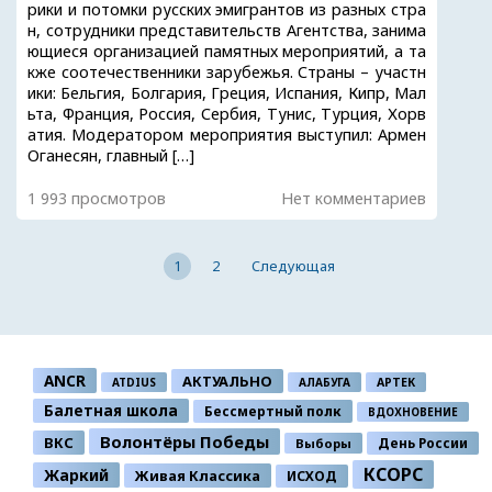
рики и потомки русских эмигрантов из разных стра
н, сотрудники представительств Агентства, занима
ющиеся организацией памятных мероприятий, а та
кже соотечественники зарубежья. Страны – участн
ики: Бельгия, Болгария, Греция, Испания, Кипр, Мал
ьта, Франция, Россия, Сербия, Тунис, Турция, Хорв
атия. Модератором мероприятия выступил: Армен
Оганесян, главный […]
1 993 просмотров
Нет комментариев
1
2
Следующая
ANCR
АКТУАЛЬНО
ATDIUS
АЛАБУГА
АРТЕК
Балетная школа
Бессмертный полк
ВДОХНОВЕНИЕ
Волонтёры Победы
ВКС
День России
Выборы
КСОРС
Жаркий
Живая Классика
ИСХОД