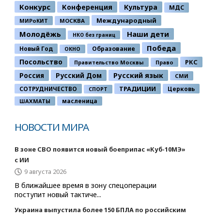
Конкурс
Конференция
Культура
МДС
Международный
МИРоКИТ
МОСКВА
Молодёжь
Наши дети
НКО без границ
Победа
Новый Год
Образование
ОКНО
Посольство
РКС
Правительство Москвы
Право
Россия
Русский Дом
Русский язык
СМИ
ТРАДИЦИИ
СОТРУДНИЧЕСТВО
Церковь
СПОРТ
ШАХМАТЫ
масленица
НОВОСТИ МИРА
В зоне СВО появится новый боеприпас «Куб-10МЭ»
с ИИ
9 августа 2026
В ближайшее время в зону спецоперации
поступит новый тактиче...
Украина выпустила более 150 БПЛА по российским