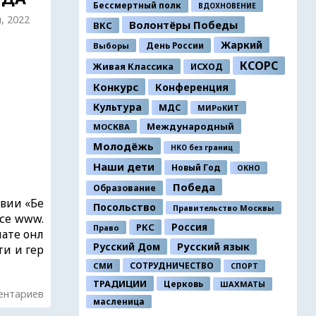
Бессмертный полк
ВДОХНОВЕНИЕ
я, 2022
Волонтёры Победы
ВКС
Жаркий
День России
Выборы
КСОРС
Живая Классика
ИСХОД
Конкурс
Конференция
Культура
МДС
МИРоКИТ
Международный
МОСКВА
Молодёжь
НКО без границ
Наши дети
Новый Год
ОКНО
Победа
Образование
твии «Бе
Посольство
Правительство Москвы
се www.
Россия
РКС
Право
мате онл
Русский Дом
Русский язык
ти и гер
СОТРУДНИЧЕСТВО
СМИ
СПОРТ
ТРАДИЦИИ
Церковь
ШАХМАТЫ
ентариев
масленица