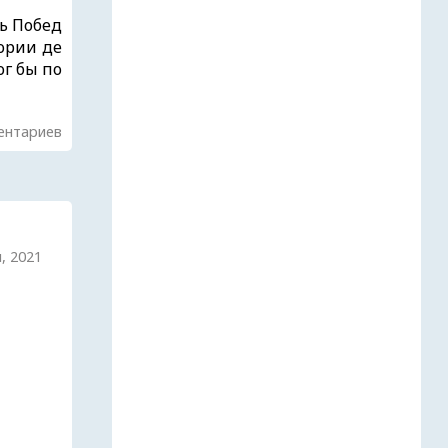
ь Побед
ории де
ог бы по
ентариев
, 2021