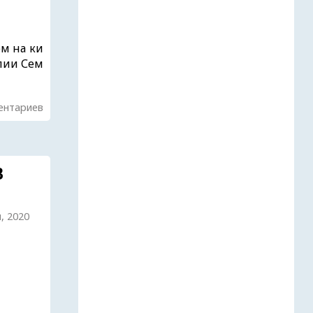
м на ки
лии Сем
ентариев
В
я, 2020