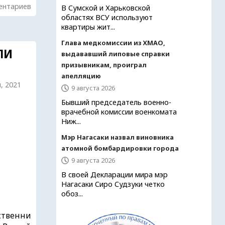
ентариев
В Сумской и Харьковской
областях ВСУ используют
квартиры жит...
Глава медкомиссии из ХМАО,
ЛИ
выдававший липовые справки
призывникам, проиграл
апелляцию
я, 2021
9 августа 2026
Бывший председатель военно-
врачебной комиссии военкомата
Ниж...
Мэр Нагасаки назвал виновника
атомной бомбардировки города
9 августа 2026
В своей Декларации мира мэр
Нагасаки Сиро Судзуки четко
обоз...
ественни