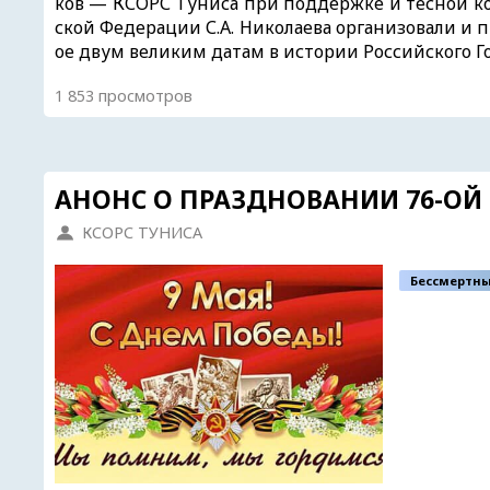
ков — КСОРС Туниса при поддержке и тесной ко
ской Федерации С.А. Николаева организовали и
ое двум великим датам в истории Российского Го
1 853 просмотров
АНОНС О ПРАЗДНОВАНИИ 76-О
КСОРС ТУНИСА
Бессмертны