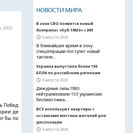
НОВОСТИ МИРА
В зоне СВО появится новый
я, 2022
боеприпас «Куб-10МЭ» с ИИ
9 августа 2026
В ближайшее время в зону
спецоперации поступит новый
тактиче...
Украина выпустила более 150
БПЛА по российским регионам
9 августа 2026
Дежурные силы ПВО
нейтрализовали 153 украинских
беспилотника...
ь Побед
ВСУ используют квартиры с
ории де
останками местных жителей для
ог бы по
дислокации
9 августа 2026