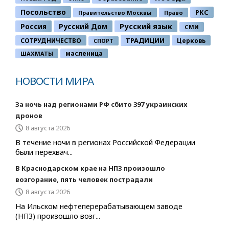
Посольство
РКС
Правительство Москвы
Право
Россия
Русский Дом
Русский язык
СМИ
ТРАДИЦИИ
СОТРУДНИЧЕСТВО
Церковь
СПОРТ
ШАХМАТЫ
масленица
НОВОСТИ МИРА
За ночь над регионами РФ сбито 397 украинских
дронов
8 августа 2026
В течение ночи в регионах Российской Федерации
были перехвач...
В Краснодарском крае на НПЗ произошло
возгорание, пять человек пострадали
8 августа 2026
На Ильском нефтеперерабатывающем заводе
(НПЗ) произошло возг...