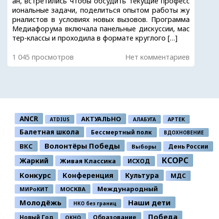
ан, встретились чтобы обсудить текущие професс
иональные задачи, поделиться опытом работы жу
рналистов в условиях новых вызовов. Программа
Медиафорума включала панельные дискуссии, мас
тер-классы и проходила в формате круглого […]
1 045 просмотров
Нет комментариев
ANCR
АКТУАЛЬНО
ATDIUS
АЛАБУГА
АРТЕК
Балетная школа
Бессмертный полк
ВДОХНОВЕНИЕ
Волонтёры Победы
ВКС
День России
Выборы
КСОРС
Жаркий
Живая Классика
ИСХОД
Конкурс
Конференция
Культура
МДС
Международный
МИРоКИТ
МОСКВА
Молодёжь
Наши дети
НКО без границ
Победа
Новый Год
Образование
ОКНО