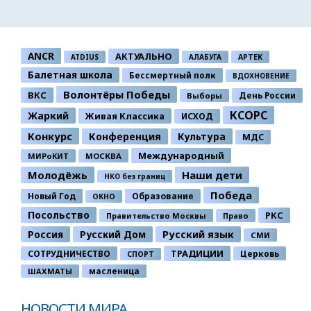
ANCR
АКТУАЛЬНО
ATDIUS
АЛАБУГА
АРТЕК
Балетная школа
Бессмертный полк
ВДОХНОВЕНИЕ
Волонтёры Победы
ВКС
День России
Выборы
КСОРС
Жаркий
Живая Классика
ИСХОД
Конкурс
Конференция
Культура
МДС
Международный
МИРоКИТ
МОСКВА
Молодёжь
Наши дети
НКО без границ
Победа
Новый Год
Образование
ОКНО
Посольство
РКС
Правительство Москвы
Право
Россия
Русский Дом
Русский язык
СМИ
ТРАДИЦИИ
СОТРУДНИЧЕСТВО
Церковь
СПОРТ
ШАХМАТЫ
масленица
НОВОСТИ МИРА