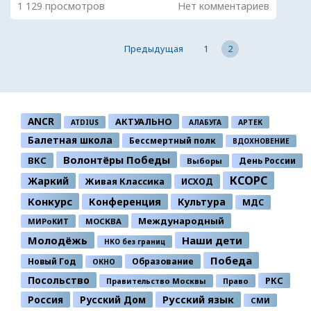
1 129 просмотров
Нет комментариев
Предыдущая
1
2
ANCR
АКТУАЛЬНО
ATDIUS
АЛАБУГА
АРТЕК
Балетная школа
Бессмертный полк
ВДОХНОВЕНИЕ
Волонтёры Победы
ВКС
День России
Выборы
КСОРС
Жаркий
Живая Классика
ИСХОД
Конкурс
Конференция
Культура
МДС
Международный
МИРоКИТ
МОСКВА
Молодёжь
Наши дети
НКО без границ
Победа
Новый Год
Образование
ОКНО
Посольство
РКС
Правительство Москвы
Право
Россия
Русский Дом
Русский язык
СМИ