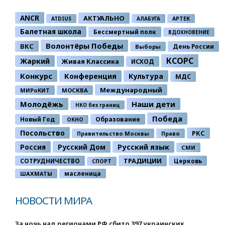
ANCR
АКТУАЛЬНО
ATDIUS
АЛАБУГА
АРТЕК
Балетная школа
Бессмертный полк
ВДОХНОВЕНИЕ
Волонтёры Победы
ВКС
День России
Выборы
КСОРС
Жаркий
Живая Классика
ИСХОД
Конкурс
Конференция
Культура
МДС
Международный
МИРоКИТ
МОСКВА
Молодёжь
Наши дети
НКО без границ
Победа
Новый Год
Образование
ОКНО
Посольство
РКС
Правительство Москвы
Право
Россия
Русский Дом
Русский язык
СМИ
ТРАДИЦИИ
СОТРУДНИЧЕСТВО
Церковь
СПОРТ
ШАХМАТЫ
масленица
НОВОСТИ МИРА
За ночь над регионами РФ сбито 397 украинских