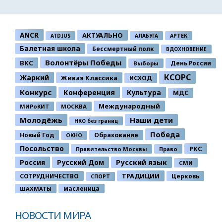
ANCR
АКТУАЛЬНО
ATDIUS
АЛАБУГА
АРТЕК
Балетная школа
Бессмертный полк
ВДОХНОВЕНИЕ
Волонтёры Победы
ВКС
День России
Выборы
КСОРС
Жаркий
Живая Классика
ИСХОД
Конкурс
Конференция
Культура
МДС
Международный
МИРоКИТ
МОСКВА
Молодёжь
Наши дети
НКО без границ
Победа
Новый Год
Образование
ОКНО
Посольство
РКС
Правительство Москвы
Право
Россия
Русский Дом
Русский язык
СМИ
ТРАДИЦИИ
СОТРУДНИЧЕСТВО
Церковь
СПОРТ
ШАХМАТЫ
масленица
НОВОСТИ МИРА