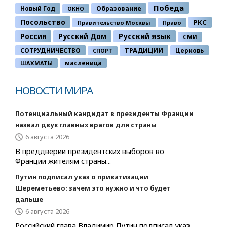
Победа
Новый Год
Образование
ОКНО
Посольство
РКС
Правительство Москвы
Право
Россия
Русский Дом
Русский язык
СМИ
ТРАДИЦИИ
СОТРУДНИЧЕСТВО
Церковь
СПОРТ
ШАХМАТЫ
масленица
НОВОСТИ МИРА
Потенциальный кандидат в президенты Франции
назвал двух главных врагов для страны
6 августа 2026
В преддверии президентских выборов во
Франции жителям страны...
Путин подписал указ о приватизации
Шереметьево: зачем это нужно и что будет
дальше
6 августа 2026
Российский глава Владимир Путин подписал указ,