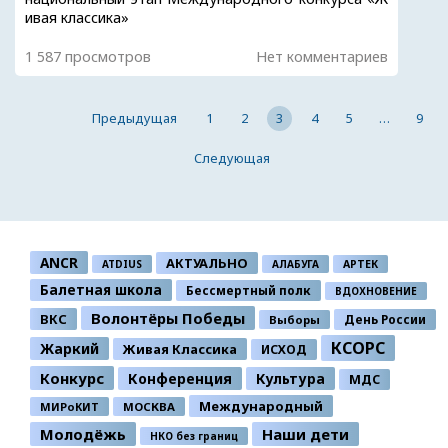
ивая классика»
1 587 просмотров
Нет комментариев
Предыдущая
1
2
3
4
5
…
9
Следующая
ANCR
АКТУАЛЬНО
ATDIUS
АЛАБУГА
АРТЕК
Балетная школа
Бессмертный полк
ВДОХНОВЕНИЕ
Волонтёры Победы
ВКС
День России
Выборы
КСОРС
Жаркий
Живая Классика
ИСХОД
Конкурс
Конференция
Культура
МДС
Международный
МИРоКИТ
МОСКВА
Молодёжь
Наши дети
НКО без границ