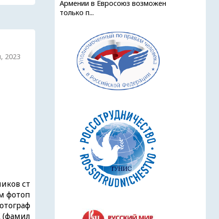
Армении в Евросоюз возможен
только п...
, 2023
иков ст
м фотоп
Фотограф
К (фамил