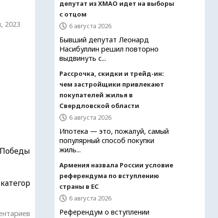
депутат из ХМАО идет на выборы
с отцом
, 2023
6 августа 2026
Бывший депутат Леонард
Насибуллин решил повторно
выдвинуть с...
Рассрочка, скидки и трейд-ин:
чем застройщики привлекают
покупателей жилья в
Свердловской области
6 августа 2026
Ипотека — это, пожалуй, самый
популярный способ покупки
жиль...
 Победы
Армения назвала России условие
референдума по вступлению
 категор
страны в ЕС
6 августа 2026
Референдум о вступлении
ентариев