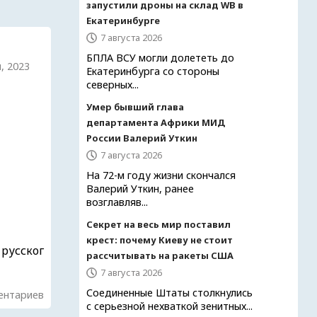
запустили дроны на склад WB в
Екатеринбурге
7 августа 2026
БПЛА ВСУ могли долететь до
я, 2023
Екатеринбурга со стороны
северных...
Умер бывший глава
департамента Африки МИД
России Валерий Уткин
7 августа 2026
На 72-м году жизни скончался
Валерий Уткин, ранее
возглавляв...
Секрет на весь мир поставил
крест: почему Киеву не стоит
 русског
рассчитывать на ракеты США
7 августа 2026
Соединенные Штаты столкнулись
ентариев
с серьезной нехваткой зенитных...