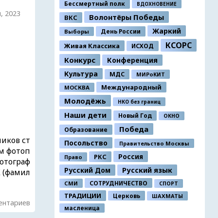
Бессмертный полк
ВДОХНОВЕНИЕ
, 2023
Волонтёры Победы
ВКС
Жаркий
День России
Выборы
КСОРС
Живая Классика
ИСХОД
Конкурс
Конференция
Культура
МДС
МИРоКИТ
Международный
МОСКВА
Молодёжь
НКО без границ
Наши дети
Новый Год
ОКНО
Победа
Образование
иков ст
Посольство
Правительство Москвы
м фотоп
Россия
РКС
Право
Фотограф
Русский Дом
Русский язык
К (фамил
СОТРУДНИЧЕСТВО
СМИ
СПОРТ
ТРАДИЦИИ
Церковь
ШАХМАТЫ
ентариев
масленица