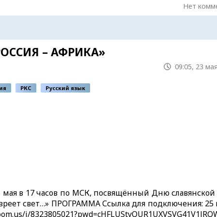
Нет комм
ОССИЯ – АФРИКА»
09:05, 23 ма
ия
РКС
Русский язык
 мая в 17 часов по МСК, посвящённый Дню славянской
 зреет свет…» ПРОГРАММА Ссылка для подключения: 25 
b.zoom.us/j/8323805021?pwd=cHFLUStyQUR1UXVSVG41V1lR