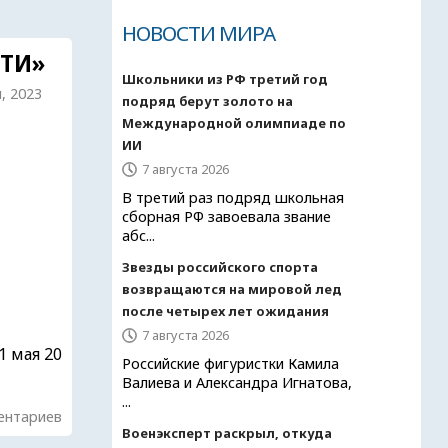
НОВОСТИ МИРА
ТИ»
Школьники из РФ третий год
я, 2023
подряд берут золото на
Международной олимпиаде по
ИИ
7 августа 2026
В третий раз подряд школьная
сборная РФ завоевала звание
абс...
Звезды российского спорта
возвращаются на мировой лед
после четырех лет ожидания
7 августа 2026
1 мая 20
Российские фигуристки Камила
Валиева и Александра Игнатова,
...
ентариев
Военэксперт раскрыл, откуда