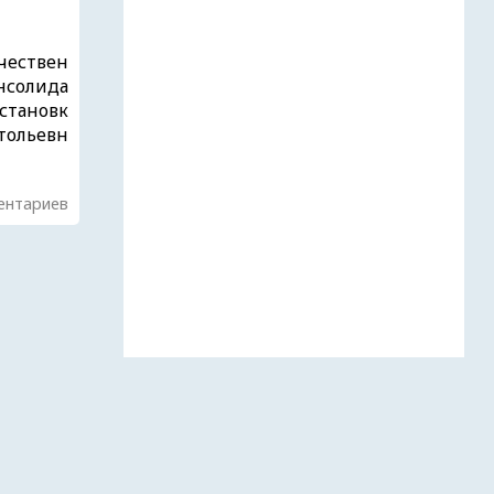
ечествен
онсолида
становк
тольевн
ентариев