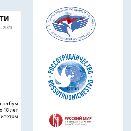
СТИ
я, 2023
 на бум
о 18 лет
рситетом